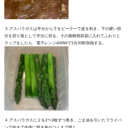
３.アスパラガスは半分から下をピーラーで皮を剥き、下の硬い部
分を切り落として半分に切る。その後耐熱容器に入れてふわりと
ラップをしたら、電子レンジ600Wで1分30秒加熱する。
４.アスパラガスに２を2〜3枚ずつ巻き、ごま油を引いたフライパ
ンで中火で全体に焼き色がつくまで焼く。