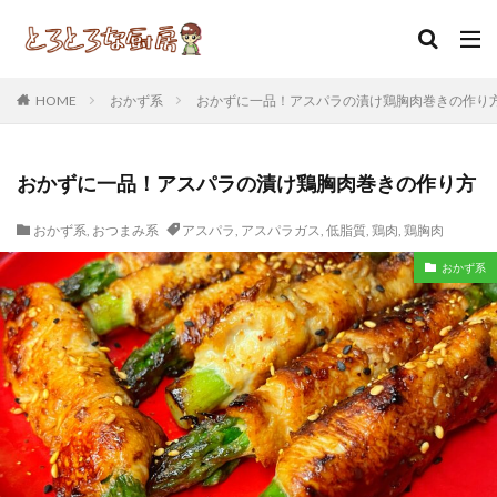
カテゴリー
HOME
おかず系
おかずに一品！アスパラの漬け鶏胸肉巻きの作り
おかずに一品！アスパラの漬け鶏胸肉巻きの作り方
タグ
おかず系
,
おつまみ系
アスパラ
,
アスパラガス
,
低脂質
,
鶏肉
,
鶏胸肉
アスパラ
アスパラガス
イチゴ
ウインナー
おかず系
おかず
おつまみ
おやつ
お菓子
カレー
コロッケ
サツマイモ
じゃがいも
スイーツ
チーズ
なんちゃって
ねんちゃって
バチマグロ
ベーコン
ポテト
マグロ
もやし
レシピ
ワッフル
低脂質
大福
揚げ物
炊き込みご飯
照り焼き
生チョコ
簡単レシピ
納豆
芋ッフル
角煮
豆腐