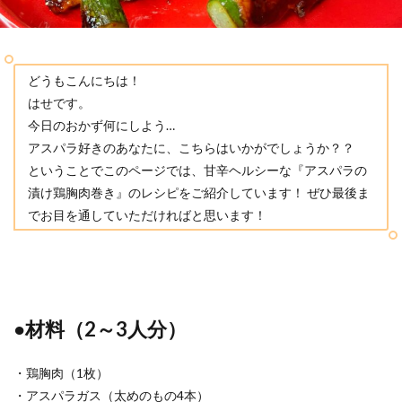
豚バラ肉
豚肉
食パン
鶏手羽元
鶏肉
鶏胸肉
どうもこんにちは！
検索
はせです。
今日のおかず何にしよう…
アスパラ好きのあなたに、こちらはいかがでしょうか？？
ということでこのページでは、甘辛ヘルシーな『アスパラの
漬け鶏胸肉巻き』のレシピをご紹介しています！ ぜひ最後ま
でお目を通していただければと思います！
●材料（2～3人分）
・鶏胸肉（1枚）
・アスパラガス（太めのもの4本）