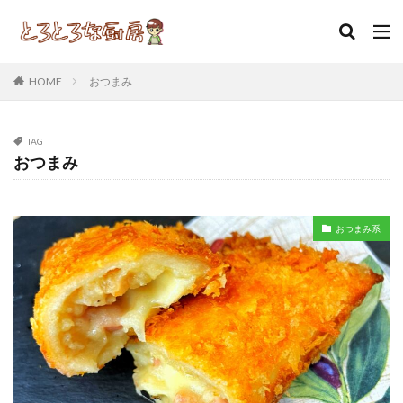
カテゴリー
HOME
おつまみ
TAG
おつまみ
タグ
アスパラ
アスパラガス
イチゴ
ウインナー
おかず
おつまみ
おやつ
お菓子
カレー
おつまみ系
コロッケ
サツマイモ
じゃがいも
スイーツ
チーズ
なんちゃって
ねんちゃって
バチマグロ
ベーコン
ポテト
マグロ
もやし
レシピ
ワッフル
低脂質
大福
揚げ物
炊き込みご飯
照り焼き
生チョコ
簡単レシピ
納豆
芋ッフル
角煮
豆腐