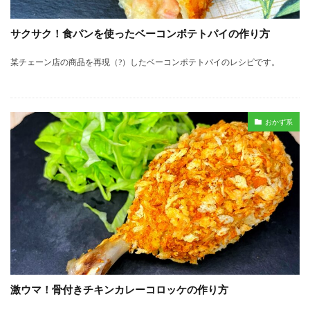
豚バラ肉
豚肉
食パン
鶏手羽元
鶏肉
鶏胸肉
サクサク！食パンを使ったベーコンポテトパイの作り方
某チェーン店の商品を再現（?）したベーコンポテトパイのレシピです。
検索
おかず系
激ウマ！骨付きチキンカレーコロッケの作り方